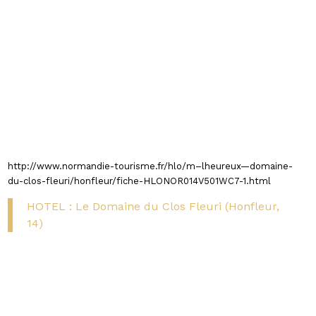
http://www.normandie-tourisme.fr/hlo/m–lheureux—domaine-
du-clos-fleuri/honfleur/fiche-HLONOR014V501WC7-1.html
HOTEL : Le Domaine du Clos Fleuri (Honfleur,
14)