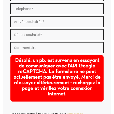
Désolé, un pb. est survenu en essayant
de communiquer avec l’API Google
reCAPTCHA. Le formulaire ne peut
actuellement pas être envoyé. Merci de
réessayer ultérieurement - rechargez la
page et vérifiez votre connexion
internet.
Ce site est protégé par reCAPTCHA et la
Politique de