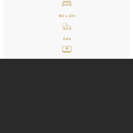
180 x 200
Sala
TV / WIFI
Ducha
Secadora de cabello
Lavadora