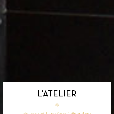
L’ATELIER
Usted está aquí:
Inicio
/
Casas
/
L’Atelier (4 pers)