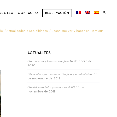
 REGALO
CONTACTO
RESERVACIÓN
cio
/
Actualidades
/
Actualidades
/
Cosas que ver y hacer en Honfleur
ACTUALITÉS
Cosas que ver y hacer en Honfleur
14 de enero de
2020
Dónde almorzar o cenar en Honfleur y sus alrededores
18
de noviembre de 2019
Cosmética orgánica y vegana en el SPA
18 de
noviembre de 2019